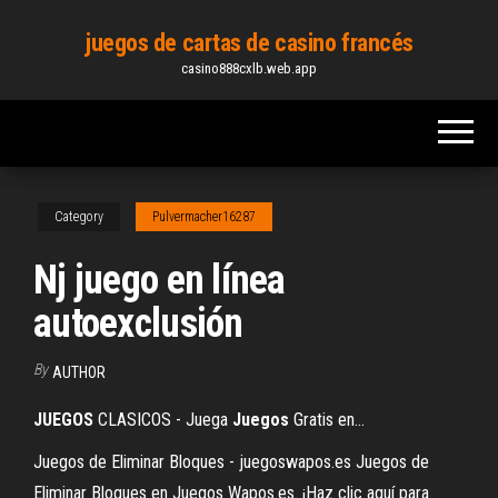
Skip
juegos de cartas de casino francés
to
casino888cxlb.web.app
the
content
Category
Pulvermacher16287
Nj juego en línea
autoexclusión
By
AUTHOR
JUEGOS
CLASICOS - Juega
Juegos
Gratis en...
Juegos de Eliminar Bloques - juegoswapos.es Juegos de
Eliminar Bloques en Juegos Wapos.es. ¡Haz clic aquí para