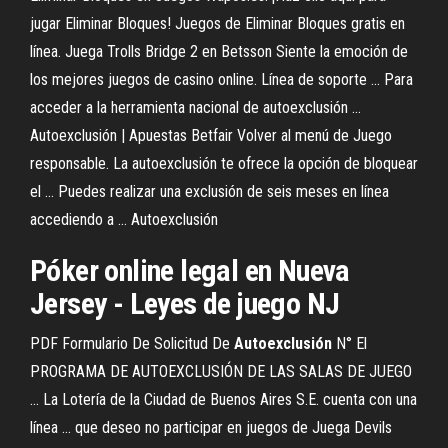
jugar Eliminar Bloques! Juegos de Eliminar Bloques gratis en
línea. Juega Trolls Bridge 2 en Betsson Siente la emoción de
los mejores juegos de casino online. Línea de soporte ... Para
acceder a la herramienta nacional de autoexclusión ...
Autoexclusión | Apuestas Betfair Volver al menú de Juego
responsable. La autoexclusión te ofrece la opción de bloquear
el ... Puedes realizar una exclusión de seis meses en línea
accediendo a ... Autoexclusión
Póker online legal en Nueva
Jersey - Leyes de juego NJ
PDF
Formulario De Solicitud De
Autoexclusión
N° El
PROGRAMA DE AUTOEXCLUSIÓN DE LAS SALAS DE JUEGO
... La Lotería de la Ciudad de Buenos Aires S.E. cuenta con una
línea ... que deseo no participar en juegos de Juega Devils