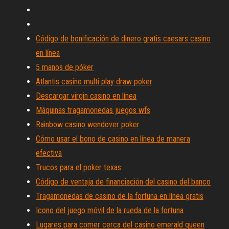
Código de bonificación de dinero gratis caesars casino
en línea
5 manos de póker
Atlantis casino multi play draw poker
Descargar virgin casino en línea
Máquinas tragamonedas juegos wfs
Rainbow casino wendover poker
Cómo usar el bono de casino en línea de manera
efectiva
Trucos para el poker texas
Código de ventaja de financiación del casino del banco
Tragamonedas de casino de la fortuna en línea gratis
Icono del juego móvil de la rueda de la fortuna
Lugares para comer cerca del casino emerald queen