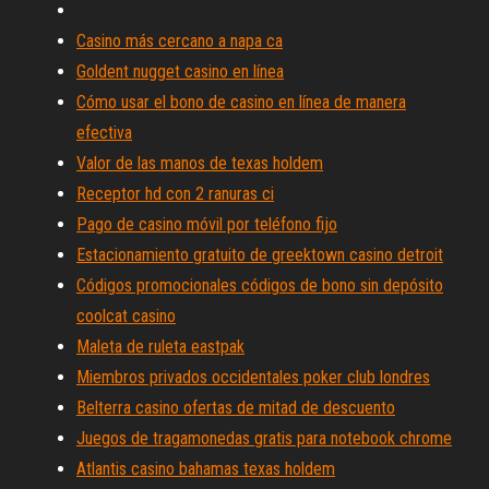
Casino más cercano a napa ca
Goldent nugget casino en línea
Cómo usar el bono de casino en línea de manera
efectiva
Valor de las manos de texas holdem
Receptor hd con 2 ranuras ci
Pago de casino móvil por teléfono fijo
Estacionamiento gratuito de greektown casino detroit
Códigos promocionales códigos de bono sin depósito
coolcat casino
Maleta de ruleta eastpak
Miembros privados occidentales poker club londres
Belterra casino ofertas de mitad de descuento
Juegos de tragamonedas gratis para notebook chrome
Atlantis casino bahamas texas holdem