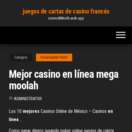
Skip
juegos de cartas de casino francés
to
casino888cxlb.web.app
the
content
Category
Pulvermacher16287
Mejor casino en línea mega
moolah
By
ADMINISTRATOR
Los 10
mejores
Casinos Online de México – Casinos
en
línea
...
Como ganar dinero jugando poker online juegos de ruleta