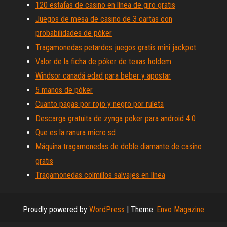
120 estafas de casino en línea de giro gratis
Juegos de mesa de casino de 3 cartas con
probabilidades de póker
Tragamonedas petardos juegos gratis mini jackpot
Valor de la ficha de póker de texas holdem
Windsor canadá edad para beber y apostar
5 manos de póker
Cuanto pagas por rojo y negro por ruleta
Descarga gratuita de zynga poker para android 4.0
Que es la ranura micro sd
Máquina tragamonedas de doble diamante de casino
gratis
Tragamonedas colmillos salvajes en línea
Proudly powered by
WordPress
|
Theme:
Envo Magazine