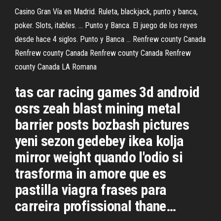
Casino Gran Vía en Madrid. Ruleta, blackjack, punto y banca,
poker. Slots, itables. ... Punto y Banca. El juego de los reyes
desde hace 4 siglos. Punto y Banca ...
Renfrew county Canada
Renfrew county Canada
Renfrew county Canada
Renfrew
county Canada
LA Romana
tas car racing games 3d android
osrs zeah blast mining metal
barrier posts bozbash pictures
yeni sezon gedebey ikea kolja
mirror weight quando l'odio si
trasforma in amore que es
pastilla viagra frases para
carreira profissional thane…