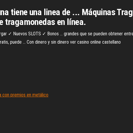
 tiene una linea de ... Máquinas Trag
e tragamonedas en línea.
ar ✓ Nuevos SLOTS ✓ Bonos ... grandes que se pueden obtener entre todos
tis, puede ... Con dinero y sin dinero ver casino online castellano
ea con premios en metálico