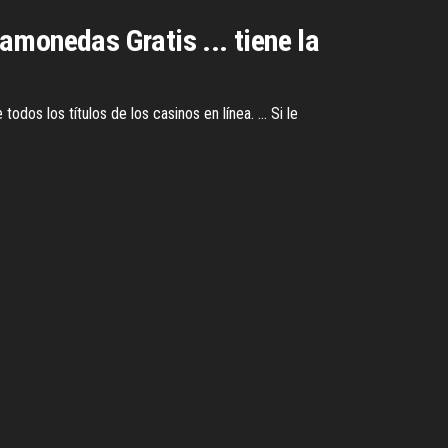
amonedas Gratis ... tiene la
 los títulos de los casinos en línea. ... Si le