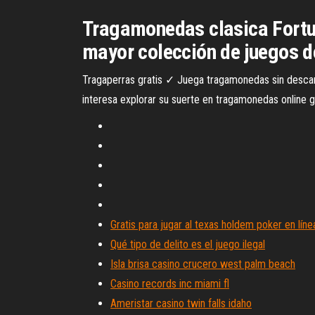
Tragamonedas clasica Fortuna
mayor colección de juegos d
Tragaperras gratis ✓ Juega tragamonedas sin descarg
interesa explorar su suerte en tragamonedas online gra
Gratis para jugar al texas holdem poker en lín
Qué tipo de delito es el juego ilegal
Isla brisa casino crucero west palm beach
Casino records inc miami fl
Ameristar casino twin falls idaho