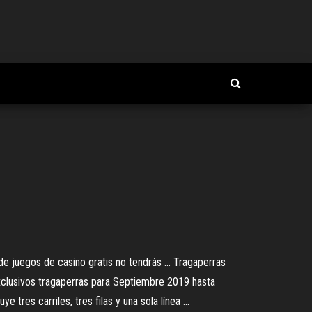
 juegos de casino gratis no tendrás ... Tragaperras
clusivos tragaperras para Septiembre 2019 hasta
tres carriles, tres filas y una sola línea ...