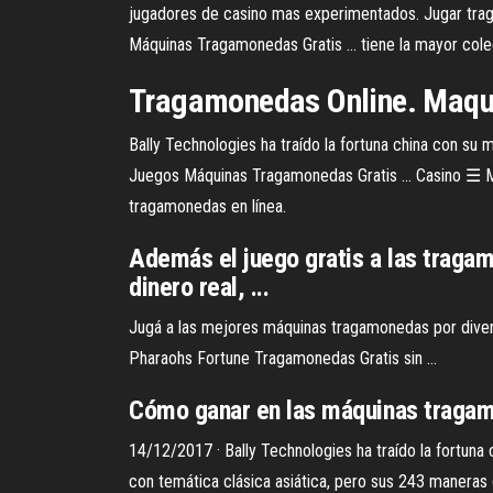
jugadores de casino mas experimentados. Jugar trag
Máquinas Tragamonedas Gratis ... tiene la mayor col
Tragamonedas Online. Maq
Bally Technologies ha traído la fortuna china con su 
Juegos Máquinas Tragamonedas Gratis ... Casino ☰ Me
tragamonedas en línea.
Además el juego gratis a las tragam
dinero real, ...
Jugá a las mejores máquinas tragamonedas por diversi
Pharaohs Fortune Tragamonedas Gratis sin ...
Cómo ganar
en
las máquinas
traga
14/12/2017 · Bally Technologies ha traído la fortun
con temática clásica asiática, pero sus 243 maneras 