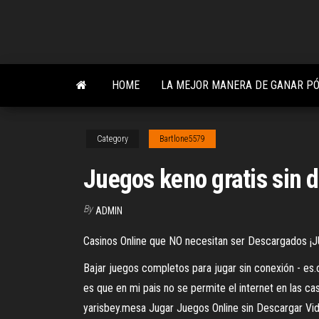
Skip
to
the
content
HOME
LA MEJOR MANERA DE GANAR PÓ
Category
Bartlone5579
Juegos keno gratis sin 
By
ADMIN
Casinos Online que NO necesitan ser Descargados ¡
Bajar juegos completos para jugar sin conexión - es.
es que en mi pais no se permite el internet en las cas
yarisbey.mesa Jugar Juegos Online sin Descargar Vid