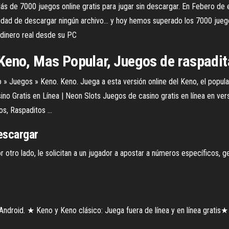
Más de 7000 juegos online gratis para jugar sin descargar. En Febero de
esidad de descargar ningún archivo… y hoy hemos superado los 7000 jueg
n dinero real desde su PC
Keno, Mas Popular, Juegos de raspadita
o » Juegos » Keno. Keno. Juega a esta versión online del Keno, el popular
no Gratis en Línea | Neon Slots Juegos de casino gratis en línea en ver
s, Raspaditos ...
descargar
por otro lado, le solicitan a un jugador a apostar a números específicos
ndroid. ★ Keno y Keno clásico: Juega fuera de línea y en línea gratis★