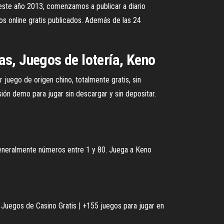
 este año 2013, comenzamos a publicar a diario
os online gratis publicados. Además de las 24
s, Juegos de lotería, Keno
 juego de origen chino, totalmente gratis, sin
sión demo para jugar sin descargar y sin depositar.
, generalmente números entre 1 y 80. Juega a Keno
 Juegos de Casino Gratis | +155 juegos para jugar en