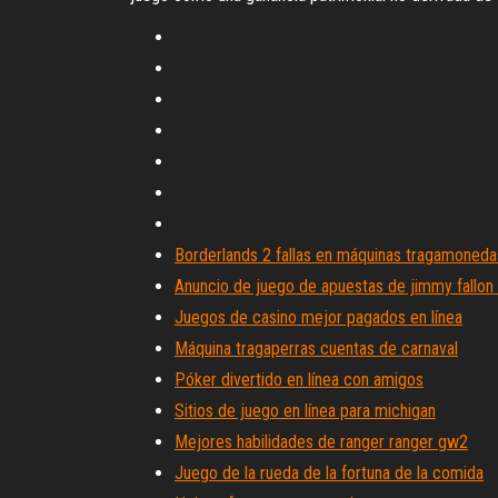
Borderlands 2 fallas en máquinas tragamoneda
Anuncio de juego de apuestas de jimmy fallon
Juegos de casino mejor pagados en línea
Máquina tragaperras cuentas de carnaval
Póker divertido en línea con amigos
Sitios de juego en línea para michigan
Mejores habilidades de ranger ranger gw2
Juego de la rueda de la fortuna de la comida