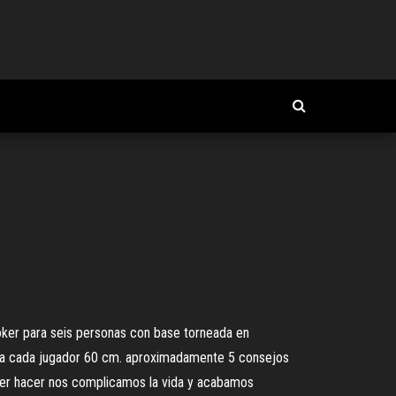
ker para seis personas con base torneada en
ara cada jugador 60 cm. aproximadamente 5 consejos
er hacer nos complicamos la vida y acabamos