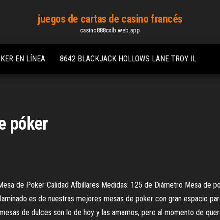
juegos de cartas de casino francés
casino888cxlb.web.app
KER EN LÍNEA
8642 BLACKJACK HOLLOWS LANE TROY IL
e póker
Mesa de Poker Calidad Afbillares Medidas: 125 de Diámetro Mesa de po
gro laminado es de nuestras mejores mesas de poker con gran espacio p
mesas de dulces son lo de hoy y las amamos, pero al momento de quer