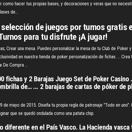
r como hacer tus propias bases, y decoraciones y veras que no necesita
lases de…
 selección de juegos por turnos gratis
rnos para tu disfrute ¡A jugar!
as; Crear una mesa. Puedes personalizar la mesa de tu Club de Poker y ca
vidad en nuestra tienda de poker personalización de fichas. ... Crea tu
a De Compra ...
0 fichas y 2 Barajas Juego Set de Poker Casino .
mbrilla de… ... 2 barajas de cartas de póker de p
9 de mayo de 2015. Diseña tu propia regla de patronaje "Todo en uno". 
aginar que se quedó ondulada como una patata chip.
lgo diferente en el País Vasco. La Hacienda vasca