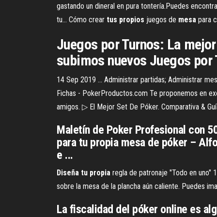
gastando un dineral en pura tontería.Puedes encontra
tu... Cómo crear
tus
propios
juegos de
mesa
para c
Juegos por Turnos: La mejor
subimos nuevos Juegos por Tu
14 Sep 2019 ... Administrar partidas; Administrar mes
Fichas - PokerProductos.com Te proponemos en exclusi
amigos. ▷ El Mejor Set De Póker. Comparativa & Guí
Maletín de Poker Profesional con 50
para tu propia mesa de póker – Alfo
e ...
Diseña
tu
propia
regla de patronaje "Todo en uno" 1
sobre la mesa de la plancha aún caliente. Puedes im
La fiscalidad del póker online es a