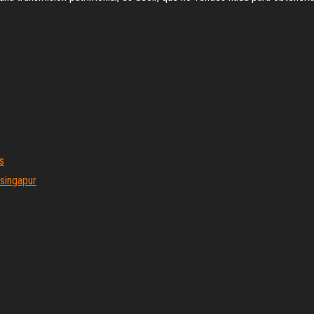
s
 singapur